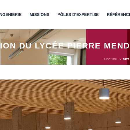
INGENIERIE
MISSIONS
PÔLES D’EXPERTISE
RÉFÉRENC
SION DU LYCÉE PIERRE MEN
ACCUEIL
»
BET