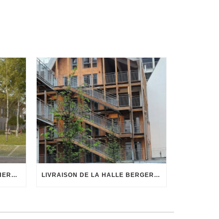
BUREAU D’ÉTUDE FLUIDES/THERMIQUE ET CUISINE : LANCEMENT D’UN CHANTIER STRUCTURANT À CHAVILLE
LIVRAISON DE LA HALLE BERGERON : NOTRE BUREAU ÉTUDE INGÉNIERIE AU CŒUR D’UN PROJET EMBLÉMATIQUE