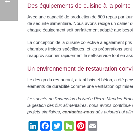
Des équipements de cuisine à la pointe
Avec une capacité de production de 900 repas par jour,
de sécurité alimentaire. Nous avons rédigé un cahier de
chaque équipement soit parfaitement adapté aux besoi
La conception de la cuisine collective a également pr
chambres froides spécifiques, et les préparations sont 
réapprovisionner rapidement le self-service tout en ass
Un environnement de restauration conviv
Le design du restaurant, alliant bois et béton, a été p
éléments de durabilité comme une ventilation optimisée,
Le succès de l’extension du lycée Pierre Mendès France
la gestion des flux alimentaires, nous avons contribué
projets similaires,
contactez-nous
dès aujourd’hui afin
Li
F
T
H
Pi
E